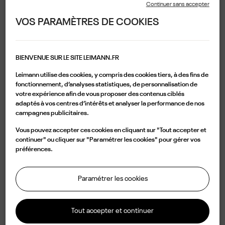
VUE DU FAUBOURG
, PARIS
Continuer sans accepter
PANAM OPTIC BOÉTIE
, PARIS
VOS PARAMÈTRES DE COOKIES
PANAM OPTIC TURBIGO
, PARIS
PANAM OPTIC BONNE NOUVELLE
, PARIS
LA MAISON DU LUNETIER CHARONNE
, PARIS
BIENVENUE SUR LE SITE LEIMANN.FR
LA MAISON DU LUNETIER
, PARIS
Leimann utilise des cookies, y compris des cookies tiers, à des fins de
LES OPTICIENS DU FAUBOURG
, PARIS
fonctionnement, d’analyses statistiques, de personnalisation de
votre expérience afin de vous proposer des contenus ciblés
LE BINOCLARD
, PARIS
adaptés à vos centres d’intérêts et analyser la performance de nos
VAIRONS LES LUNETIERS
, PARIS
campagnes publicitaires.
LARRY OPTICIENS LAFAYETTE
, PARIS
Vous pouvez accepter ces cookies en cliquant sur "Tout accepter et
LARRY OPTICIENS PETITS CHAMPS
, PARIS
continuer" ou cliquer sur "Paramétrer les cookies" pour gérer vos
PEOPLE OPTIQUE SAINT PLACIDE
, PARIS
préférences.
VISION SOFT
, PARIS
LUNIGAL
, PARIS
Paramétrer les cookies
LEGACY STORE
, PARIS
OHEL OPTIQUE
, PARIS
Tout accepter et continuer
PREMIÈRE OPTIQUE
, PARIS