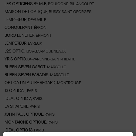
LES OPTICIENS BY M.B
, BOULOGNE-BILLANCOURT
MAISON DE L’OPTIQUE
, BUSSY-SAINT-GEORGES
LEMPEREUR
, DEAUVILLE
CONQUERANT
, ÉPRON
BORO LUNETIER
, ERMONT
LEMPEREUR
, ÉVREUX
L2S OPTIC
, ISSY-LES-MOULINEAUX
YRIS OPTIC
, LA-VARENNE-SAINT-HILAIRE
RUBEN SEVEN CABOT
, MARSEILLE
RUBEN SEVEN PARADIS
, MARSEILLE
OPTICA UN AUTRE REGARD
, MONTROUGE
J3 OPTICAL
, PARIS
IDEAL OPTIC 7
, PARIS
LA SHAPERIE
, PARIS
JOHN PAUL OPTIQUE
, PARIS
MONTAIGNE OPTIQUE
, PARIS
IDEAL OPTIC 13
, PARIS