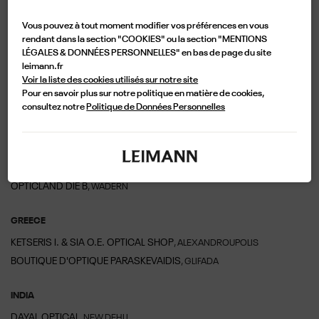
JONATHAN OPTIC
, PARIS
CELINE ROLAND
, RIEDISHEIM
Vous pouvez à tout moment modifier vos préférences en vous
LYYN OPTIQUE
, SAINT-MAUR-DES-FOSSÉS
rendant dans la section "COOKIES" ou la section "MENTIONS
LÉGALES & DONNÉES PERSONNELLES" en bas de page du site
OPTICAL CITY
, SARCELLES
leimann.fr
OPTICIEN D'EXCEPTION
, STRASBOURG
Voir la liste des cookies utilisés sur notre site
OPTICLASS
, VILLEPINTE
Pour en savoir plus sur notre politique en matière de cookies,
consultez notre
Politique de Données Personnelles
GERMANY
BRILLEN GALERIE MANFRED KLEIN
, SAARLOUIS
HUNGRY EYES
, STUTTGART
OPTICLAND DIE B
, WADERN
GREECE
KETSERIS I. & SIA O.E. OPTICAL SHOP
, ALEXANDROUPOLIS
BOUTIQUE D'OPTIQUE PARASKEVAIDIS
, GLIFADA
INDIA
DAYAL OPTICAL
, NEW DEHLI