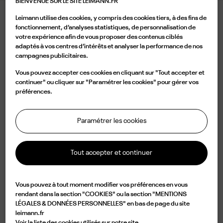
BIENVENUE SUR LE SITE LEIMANN.FR
Leimann utilise des cookies, y compris des cookies tiers, à des fins de
LEIMANN V GOLD
fonctionnement, d’analyses statistiques, de personnalisation de
votre expérience afin de vous proposer des contenus ciblés
540,00 €
adaptés à vos centres d’intérêts et analyser la performance de nos
campagnes publicitaires.
Couleur
Vous pouvez accepter ces cookies en cliquant sur "Tout accepter et
continuer" ou cliquer sur "Paramétrer les cookies" pour gérer vos
préférences.
Paramétrer les cookies
Ajouter au panier
Tout accepter et continuer

Disponible
Vous pouvez à tout moment modifier vos préférences en vous
Caractérisée par une forme rectangulaire de couleur or et un pont vintage, la
rendant dans la section "COOKIES" ou la section "MENTIONS
LÉGALES & DONNÉES PERSONNELLES" en bas de page du site
LEIM V C 001 O allie élégance et originalité. Légère mais conçue pour être
leimann.fr
durable, cette monture est fabriquée à la main en France à partir d'une seule
Voir la liste des cookies utilisés sur notre site