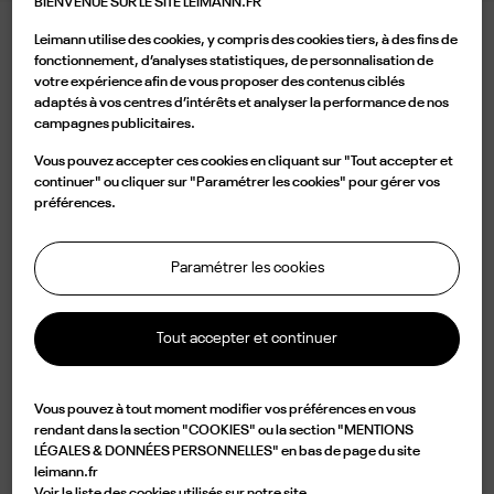
BIENVENUE SUR LE SITE LEIMANN.FR
Leimann utilise des cookies, y compris des cookies tiers, à des fins de
LEIMANN XX DARK CRYSTAL
fonctionnement, d’analyses statistiques, de personnalisation de
votre expérience afin de vous proposer des contenus ciblés
395,00 €
adaptés à vos centres d’intérêts et analyser la performance de nos
campagnes publicitaires.
Couleur
Vous pouvez accepter ces cookies en cliquant sur "Tout accepter et
continuer" ou cliquer sur "Paramétrer les cookies" pour gérer vos
préférences.
Paramétrer les cookies
Ajouter au panier
Tout accepter et continuer

Disponible
Vous pouvez à tout moment modifier vos préférences en vous
Caractérisée par une forme ronde en acétate gris translucide, la LEIM XX C
rendant dans la section "COOKIES" ou la section "MENTIONS
LÉGALES & DONNÉES PERSONNELLES" en bas de page du site
005 O est un design d'élégance et d'originalité. Légère mais d' une
leimann.fr
durabilité impressionnante, cette monture est fabriquée à partir d'une
Voir la liste des cookies utilisés sur notre site