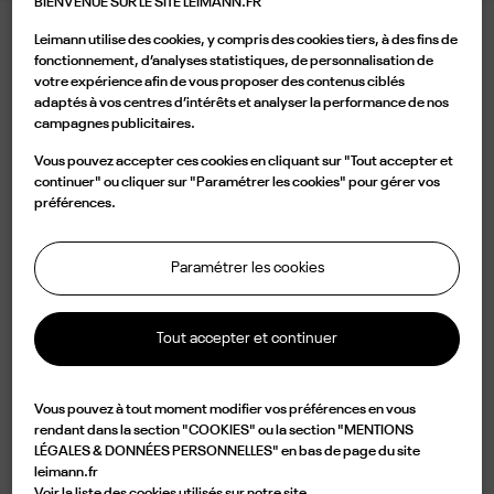
BIENVENUE SUR LE SITE LEIMANN.FR
Leimann utilise des cookies, y compris des cookies tiers, à des fins de
LEIMANN VIII ROSE GOLD
fonctionnement, d’analyses statistiques, de personnalisation de
votre expérience afin de vous proposer des contenus ciblés
540,00 €
adaptés à vos centres d’intérêts et analyser la performance de nos
campagnes publicitaires.
Couleur
Vous pouvez accepter ces cookies en cliquant sur "Tout accepter et
continuer" ou cliquer sur "Paramétrer les cookies" pour gérer vos
préférences.
Paramétrer les cookies
Ajouter au panier
Tout accepter et continuer

Disponible
Vous pouvez à tout moment modifier vos préférences en vous
Caractérisée par une forme rectangulaire anguleuse de couleur or rose et un
rendant dans la section "COOKIES" ou la section "MENTIONS
LÉGALES & DONNÉES PERSONNELLES" en bas de page du site
pont vintage, la LEIM VIII C 009allie élégance et originalité. Légère mais
leimann.fr
conçue pour être durable, cette monture est fabriquée à la main en France à
Voir la liste des cookies utilisés sur notre site