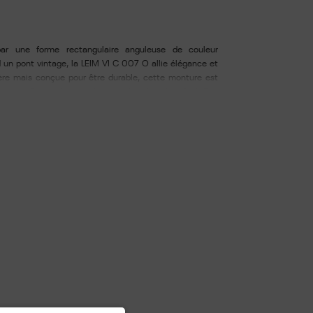
par une forme rectangulaire anguleuse de couleur
 un pont vintage, la LEIM VI C 007 O allie élégance et
égère mais conçue pour être durable, cette monture est
main en France à partir d'une seule pièce de métal. Ses
riqués à partir d'un matériau thermoplastique recyclable
 de l'environnement. Ils sont dotés d'un traitement
ydrophobe. Livré avec boîtier et chamoisine. Largeur du
gueur du pont : 20 - Longueur des branches : 145.