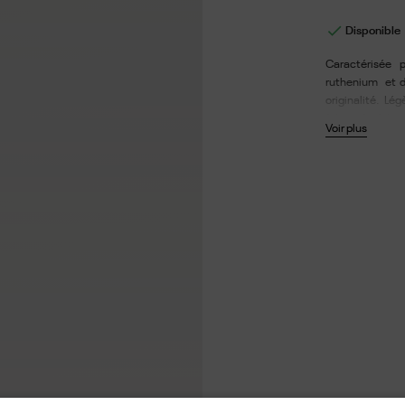

Disponible
Caractérisée 
ruthenium et d
originalité. L
fabriquée à la 
Voir plus
verres sont fab
et respectueux
antireflet et h
verre : 54 - Lon