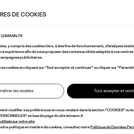
RES DE COOKIES
E LEIMANN.FR
kies, y compris des cookies tiers, à des fins de fonctionnement, d’analyses statis
re expérience afin de vous proposer des contenus ciblés adaptés à vos centres 
campagnes publicitaires.
s cookies en cliquant sur "Tout accepter et continuer" ou cliquer sur "Paramét
métrer les cookies
Tout accepter et cont
ment modifier vos préférences en vous rendant dans la section "COOKIES" ou l
RSONNELLES" en bas de page du site leimann.fr
utilisés sur notre site
 notre politique en matière de cookies, consultez notre
Politique de Données Per