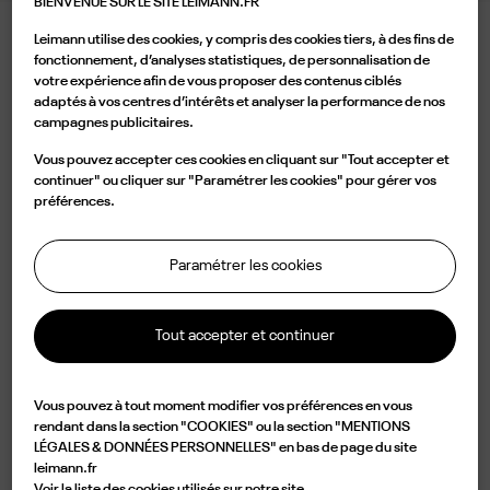
BIENVENUE SUR LE SITE LEIMANN.FR
Leimann utilise des cookies, y compris des cookies tiers, à des fins de
LEIMANN XII LAQUERED BLACK
fonctionnement, d’analyses statistiques, de personnalisation de
votre expérience afin de vous proposer des contenus ciblés
395,00 €
adaptés à vos centres d’intérêts et analyser la performance de nos
campagnes publicitaires.
Couleur
Vous pouvez accepter ces cookies en cliquant sur "Tout accepter et
continuer" ou cliquer sur "Paramétrer les cookies" pour gérer vos
préférences.
Paramétrer les cookies
Ajouter au panier
Tout accepter et continuer

Disponible
Vous pouvez à tout moment modifier vos préférences en vous
Caractérisée par une forme carrée en acétate noir, la LEIM XII C 001 est un
rendant dans la section "COOKIES" ou la section "MENTIONS
LÉGALES & DONNÉES PERSONNELLES" en bas de page du site
design d'élégance et d'originalité. Légère mais d'une durabilité
leimann.fr
impressionnante, cette monture est fabriquée en France à partir d'une
Voir la liste des cookies utilisés sur notre site