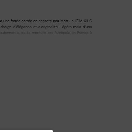
r une forme carrée en acétate noir Matt, la LEIM XII C
esign d'élégance et d'originalité. Légère mais d'une
ressionnante, cette monture est fabriquée en France à
laque d’acétate de 8mm et caractérisée d une armature
clusive. Verres fabriqués à partir d'un matériau
e recyclable et respectueux de l'environnement, dotés
nt antireflet et hydrophobe. Livré avec boitier et
geur du verre : 54 - Longueur du pont : 18 - Longueur des