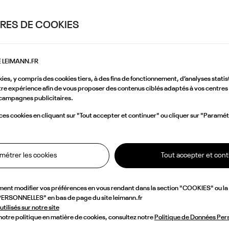
RES DE COOKIES
E LEIMANN.FR
kies, y compris des cookies tiers, à des fins de fonctionnement, d’analyses statis
re expérience afin de vous proposer des contenus ciblés adaptés à vos centres 
campagnes publicitaires.
s cookies en cliquant sur "Tout accepter et continuer" ou cliquer sur "Paramét
métrer les cookies
Tout accepter et cont
ment modifier vos préférences en vous rendant dans la section "COOKIES" ou l
RSONNELLES" en bas de page du site leimann.fr
utilisés sur notre site
 notre politique en matière de cookies, consultez notre
Politique de Données Per