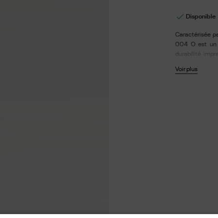

Disponible
Caractérisée pa
004 O est un d
durabilité imp
partir d'une p
Voir plus
métallique ex
thermoplastiqu
d'un traiteme
chamoisine. Lar
branches : 145.