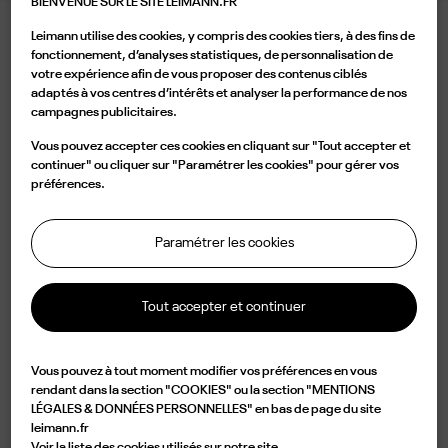
BIENVENUE SUR LE SITE LEIMANN.FR
Leimann utilise des cookies, y compris des cookies tiers, à des fins de
LEIMANN XIII LAVA
fonctionnement, d’analyses statistiques, de personnalisation de
votre expérience afin de vous proposer des contenus ciblés
395,00 €
adaptés à vos centres d’intérêts et analyser la performance de nos
campagnes publicitaires.
Couleur
Vous pouvez accepter ces cookies en cliquant sur "Tout accepter et
continuer" ou cliquer sur "Paramétrer les cookies" pour gérer vos
préférences.
Paramétrer les cookies
Ajouter au panier
Tout accepter et continuer

Disponible
Vous pouvez à tout moment modifier vos préférences en vous
Caractérisée par une forme ovale en acétate écaille, la LEIM XIII C 002 O est
rendant dans la section "COOKIES" ou la section "MENTIONS
LÉGALES & DONNÉES PERSONNELLES" en bas de page du site
un design d'élégance et d'originalité. Légère mais d' une durabilité
leimann.fr
impressionnante, cette monture est fabriquée à partir d'une plaque
Voir la liste des cookies utilisés sur notre site