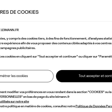
RES DE COOKIES
E LEIMANN.FR
kies, y compris des cookies tiers, à des fins de fonctionnement, d’analyses statis
re expérience afin de vous proposer des contenus ciblés adaptés à vos centres 
campagnes publicitaires.
s cookies en cliquant sur "Tout accepter et continuer" ou cliquer sur "Paramét
métrer les cookies
Tout accepter et cont
ment modifier vos préférences en vous rendant dans la section "COOKIES" ou l
RSONNELLES" en bas de page du site leimann.fr
utilisés sur notre site
 notre politique en matière de cookies, consultez notre
Politique de Données Per