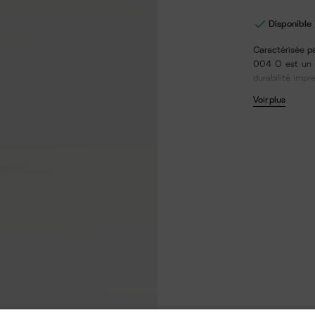

Disponible
Caractérisée pa
004 O est un d
durabilité impr
plaque d’acéta
Voir plus
exclusive. Ver
recyclable et 
antireflet et h
verre : 53 - Lon