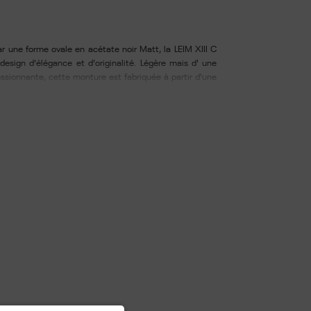
r une forme ovale en acétate noir Matt, la LEIM XIII C
esign d'élégance et d'originalité. Légère mais d' une
essionnante, cette monture est fabriquée à partir d'une
te de 8mm et caractérisée d une armature métallique
res fabriqués à partir d'un matériau thermoplastique
respectueux de l'environnement, dotés d'un traitement
ydrophobe. Livré avec boitier et chamoisine. Largeur du
gueur du pont : 17 - Longueur des branches : 145.