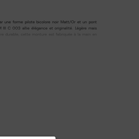
ar une forme pilote bicolore noir Matt/Or et un pont
M III C 003 allie élégance et originalité. Légère mais
re durable, cette monture est fabriquée à la main en
r d'une seule pièce de métal. Sa finition unique se
r des manchons gravés en filigrane. Ses verres sont
artir d'un matériau thermoplastique recyclable et
e l'environnement. Ils sont dotés d'un traitement
hydrophobe offrant une protection 100% UVA/UVB. Livré
chamoisine. Largeur du verre : 58 -Longueur du pont : 18 -
anches : 145.