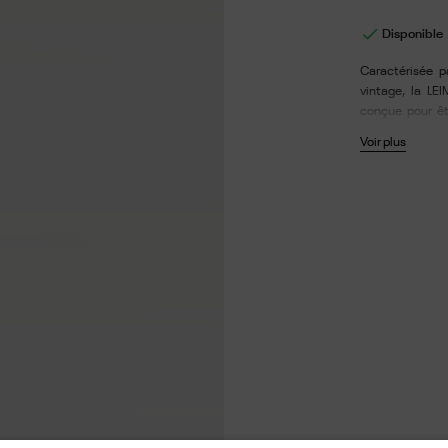

Disponible
Caractérisée p
vintage, la LEI
conçue pour êt
France à parti
Voir plus
caractérise pa
fabriqués à p
respectueux d
antireflet et 
avec boîtier et 
Longueur des br