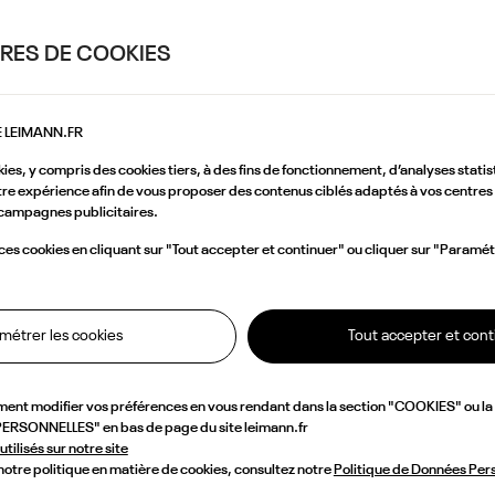
RES DE COOKIES
E LEIMANN.FR
kies, y compris des cookies tiers, à des fins de fonctionnement, d’analyses statis
re expérience afin de vous proposer des contenus ciblés adaptés à vos centres 
campagnes publicitaires.
s cookies en cliquant sur "Tout accepter et continuer" ou cliquer sur "Paramét
métrer les cookies
Tout accepter et cont
ment modifier vos préférences en vous rendant dans la section "COOKIES" ou l
RSONNELLES" en bas de page du site leimann.fr
utilisés sur notre site
 notre politique en matière de cookies, consultez notre
Politique de Données Per