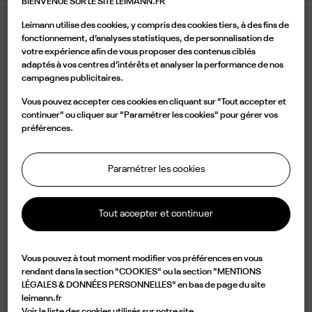
BIENVENUE SUR LE SITE LEIMANN.FR
Leimann utilise des cookies, y compris des cookies tiers, à des fins de
LEIMANN XVIII DARK CRYSTAL TERRACOTTA
fonctionnement, d’analyses statistiques, de personnalisation de
votre expérience afin de vous proposer des contenus ciblés
395,00 €
adaptés à vos centres d’intérêts et analyser la performance de nos
campagnes publicitaires.
Couleur
Vous pouvez accepter ces cookies en cliquant sur "Tout accepter et
continuer" ou cliquer sur "Paramétrer les cookies" pour gérer vos
préférences.
Paramétrer les cookies
Ajouter au panier
Tout accepter et continuer

Disponible
Vous pouvez à tout moment modifier vos préférences en vous
Caractérisée par une forme carrée en acétate gris translucide, la LEIM XVIII
rendant dans la section "COOKIES" ou la section "MENTIONS
LÉGALES & DONNÉES PERSONNELLES" en bas de page du site
C 005 est un design d'élégance et d'originalité. Légère mais d' une
leimann.fr
durabilité impressionnante, cette monture est fabriquée à partir d'une
Voir la liste des cookies utilisés sur notre site